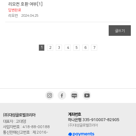
리모컨 호환 여부
[1]
답변완료
리모컨
2024.04.25
글쓰기
1
2
3
4
5
6
7
계좌번호
(주)대성글로벌코리아
하나은행 335-910007-82905
대표자 : 고대영
(주)대성글로벌코리아
사업자번호 : 418-88-00188
통신판매신고번호 : 제 2016-