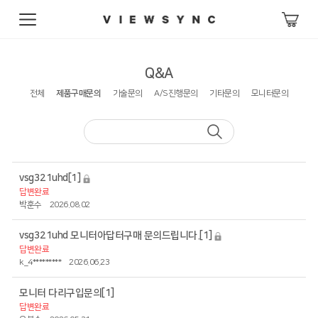
Q&A
전체
제품구매문의
기술문의
A/S진행문의
기타문의
모니터문의
vsg321uhd
[1]
답변완료
박훈수
2026.08.02
vsg321uhd 모니터아답터구매 문의드립니다.
[1]
답변완료
k_4*********
2026.06.23
모니터 다리구입문의
[1]
답변완료