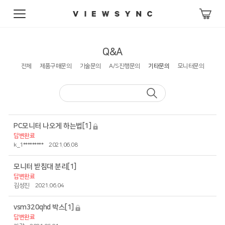
Q&A
전체
제품구매문의
기술문의
A/S진행문의
기타문의
모니터문의
PC모니터 나오게 하는법
[1]
답변완료
k_1*********
2021.06.08
모니터 받침대 분리
[1]
답변완료
김성진
2021.06.04
vsm320qhd 박스
[1]
답변완료