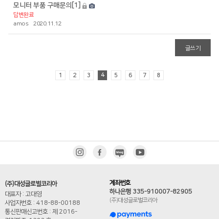
모니터 부품 구매문의
[1]
답변완료
amos
2020.11.12
글쓰기
4
1
2
3
5
6
7
8
계좌번호
(주)대성글로벌코리아
하나은행 335-910007-82905
대표자 : 고대영
(주)대성글로벌코리아
사업자번호 : 418-88-00188
통신판매신고번호 : 제 2016-